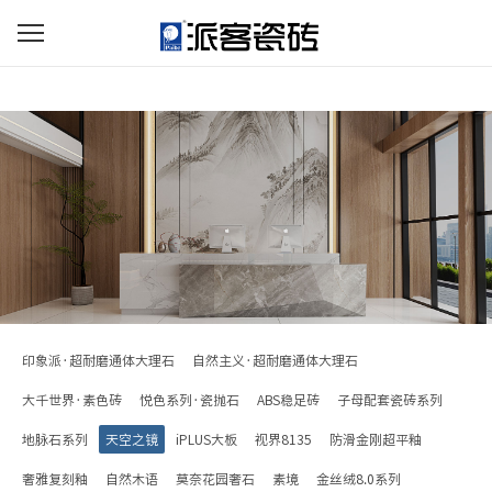
印象派·超耐磨通体大理石
自然主义·超耐磨通体大理石
大千世界·素色砖
悦色系列·瓷抛石
ABS稳足砖
子母配套瓷砖系列
地脉石系列
天空之镜
iPLUS大板
视界8135
防滑金刚超平釉
奢雅复刻釉
自然木语
莫奈花园奢石
素境
金丝绒8.0系列