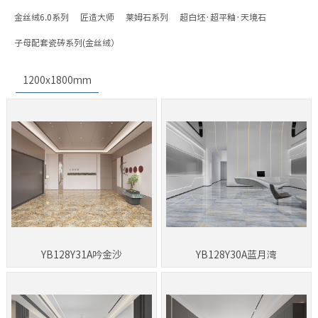
金丝绒6.0系列
匠造大师
莱姆石系列
超白坯·超平釉·天境石
子母配套瓷砖系列(金丝绒）
1200x1800mm
YB128Y31A吟金沙
YB128Y30A蓝月湾