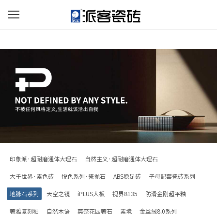
印象派·超耐磨通体大理石
自然主义·超耐磨通体大理石
大千世界·素色砖
悦色系列·瓷抛石
ABS稳足砖
子母配套瓷砖系列
地脉石系列
天空之镜
iPLUS大板
视界8135
防滑金刚超平釉
奢雅复刻釉
自然木语
莫奈花园奢石
素境
金丝绒8.0系列