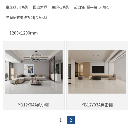
金丝绒6.0系列
匠造大师
莱姆石系列
超白坯·超平釉·天境石
子母配套瓷砖系列(金丝绒）
1200x1200mm
YB12Y04A凯尔顿
YB12Y03A弗雷德
1
2